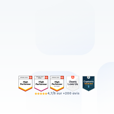
Découvrez tous les
produits ViaDialog
Un écosystème intuitif, fiable et sécurisée 
CONÇU
ET HÉBERGÉ
EN FRANCE
Obtenir une démo
4,7/5 sur +200 avis
Parler à un expert
⏱ Réponse en moins de 24h — démo sans engagement