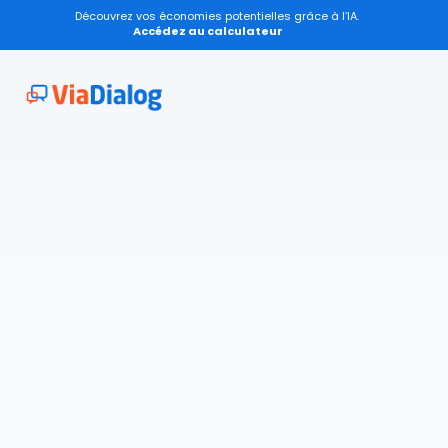
Découvrez vos économies potentielles grâce à l’IA.
Accédez au calculateur
Tous les outils pour
une relation client
plus
intelligente
Transformez votre service client avec l’IA 
conversationnelle et générative.
