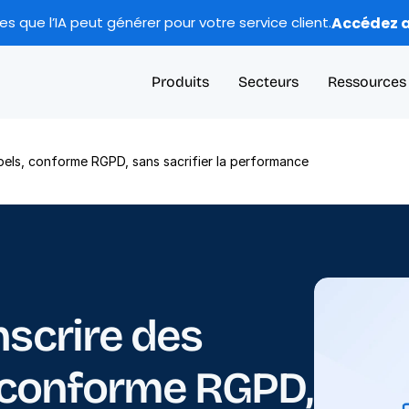
Accédez a
 que l’IA peut générer pour votre service client.
Produits
Secteurs
Ressources
ppels, conforme RGPD, sans sacrifier la performance
scrire des 
, conforme RGPD, 