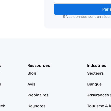
Parl
🔒 Vos données sont en sécur
s
Ressources
Industries
w
Blog
Secteurs
n
Avis
Banque
Webinaires
Assurances 
ech
Keynotes
Tourisme & lo