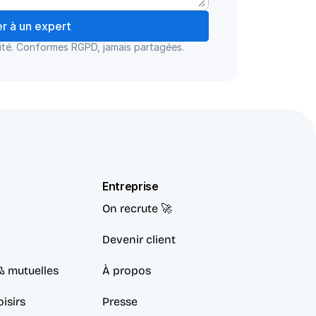
er à un expert
ité. Conformes RGPD, jamais partagées.
Entreprise
On recrute 🚀
Devenir client
& mutuelles
À propos
isirs
Presse