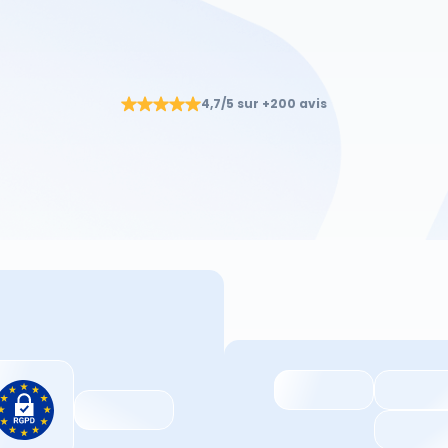
 grâce à
s API
4,7/5 sur +200 avis
nalyser vos données
rastructure moderne
gestion d'interactions puissant
rt
 engagement