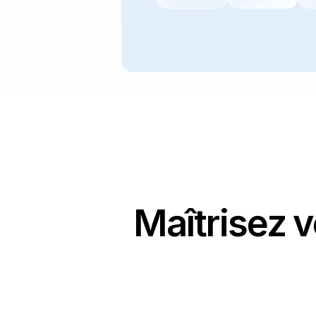
Maîtrisez v
Routage omnicanal intelligent
Dirige chaque message, appel ou email vers la 