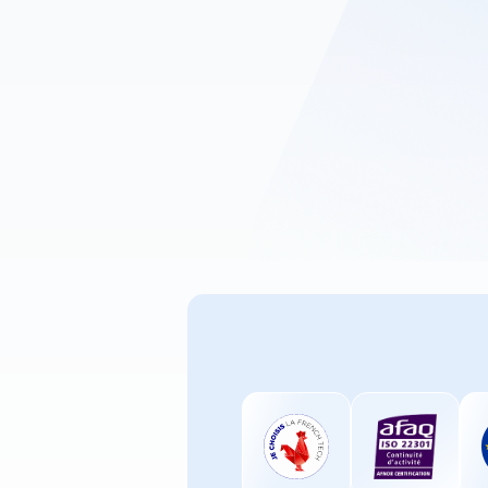
votre CCaaS
nos
module
Intégrez des modules d'IA pour automatiser et a
Remplacez vos solutions historiques par une inf
Connectez facilement votre CRM à un moteur de 
Obtenir une démo
Parler à un expe
⏱ Réponse d’un expert en moins de 24h — démo sans