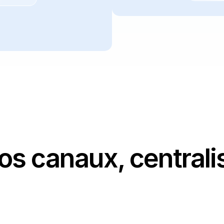
os canaux, centrali
Dis
bonne ressource en fonction de la compétence, du 