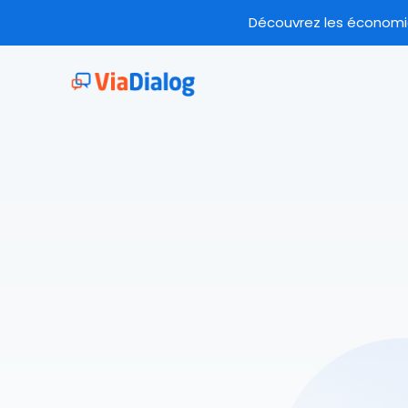
Découvrez les économies
CCaas API : ViaEngine
Créez facil