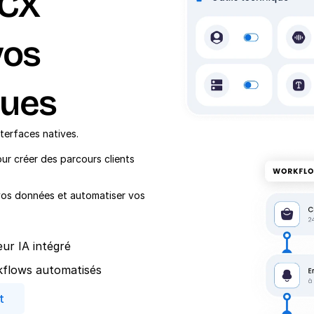
CX 
os 
ques
terfaces natives.
 créer des parcours clients 
vos données et automatiser vos 
ur IA intégré
flows automatisés
t