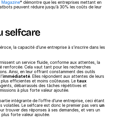
 Magazine
* démontre que les entreprises mettant en 
tbots peuvent réduire jusqu’à 30% les coûts de leur 
u selfcare
éroce, la capacité d’une entreprise à s’inscrire dans les 
rnissent un service fluide, conforme aux attentes, la 
ité renforcée. Cela vaut tant pour les recherches 
ns. Ainsi, en leur offrant constamment des outils 
l’
immédiateté
. Elles répondent aux attentes de leurs 
 plus efficientes et moins coûteuses. Le 
taux 
agents, débarrassés des tâches répétitives et 
issions à plus forte valeur ajoutée. 
partie intégrante de l’offre d’une entreprise, ceci étant 
s volatiles. Le selfcare est donc le premier pas vers 
un 
 car bénéficiant de ressources pour trouver des réponses à ses demandes, et vers un 
 plus forte valeur ajoutée. 