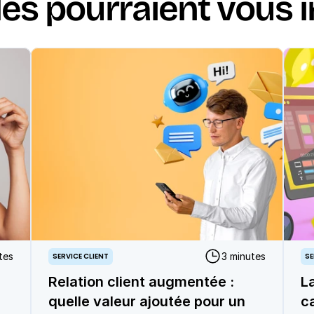
les pourraient vous 
tes
3 minutes
SERVICE CLIENT
SE
Relation client augmentée :
L
quelle valeur ajoutée pour un
c