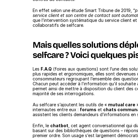
En effet selon une étude Smart Tribune de 2019, “
p
service client et son centre de contact sont automa
que l’intervention systématique du service client et 
collaboratifs de selfcare. 
Mais quelles solutions déplo
selfcare ? Voici quelques pi
Les 
F.A.Q
 (foires aux questions) sont l’une des solu
plus rapides et ergonomiques, elles sont devenues un
consommateurs regroupant l’ensemble des questions
Chacun peut accéder à l’information qu’il souhaite 
permet ainsi de mettre à disposition du client des
majorité de ses interrogations. 
Au selfcare s’ajoutent les outils de « 
mutual care
 
internautes entre eux : 
forums
 et 
chats communa
assistent les clients demandeurs d’informations en 
Enfin, le 
chatbot
, cet agent conversationnel qui dia
basant sur des bibliothèques de questions – réponses,
premier ordre. Son usage s’est largement démocrat