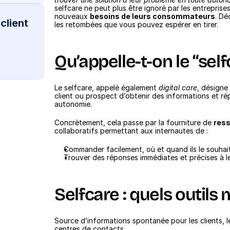
selfcare ne peut plus être ignoré par les entreprise
nouveaux 
besoins de leurs consommateurs
. Dé
lient 
les retombées que vous pouvez espérer en tirer.
Qu’appelle-t-on le “selfc
Le selfcare, appelé également 
digital care
, désigne
client ou prospect d’obtenir des informations et ré
autonomie. 
Concrètement, cela passe par la fourniture de 
ress
collaboratifs permettant aux internautes de : 
Commander facilement, où et quand ils le souhai
Trouver des réponses immédiates et précises à l
Selfcare : quels outils 
Source d’informations spontanée pour les clients, 
centres de contacts.