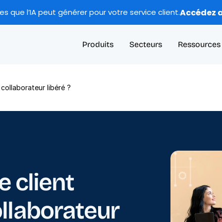
Accédez a
 que l’IA peut générer pour votre service client.
Produits
Secteurs
Ressources
 collaborateur libéré ?
e client 
llaborateur 