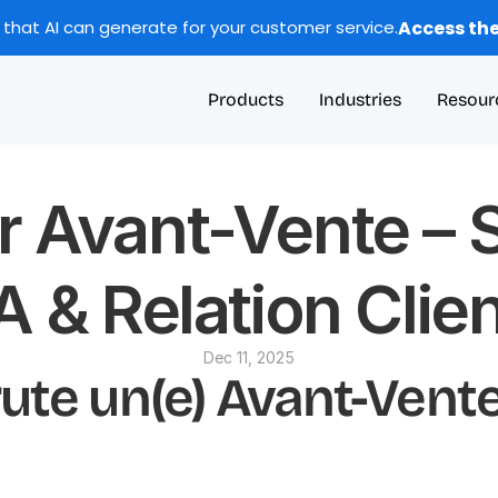
Access the
 that AI can generate for your customer service.
Products
Industries
Resour
r Avant-Vente – S
A & Relation Clie
Dec 11, 2025
ute un(e) Avant-Vente 