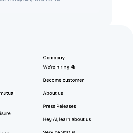
Company
We're hiring 🚀
Become customer
mutual 
About us
Press Releases
sure 
Hey AI, learn about us
Service Status