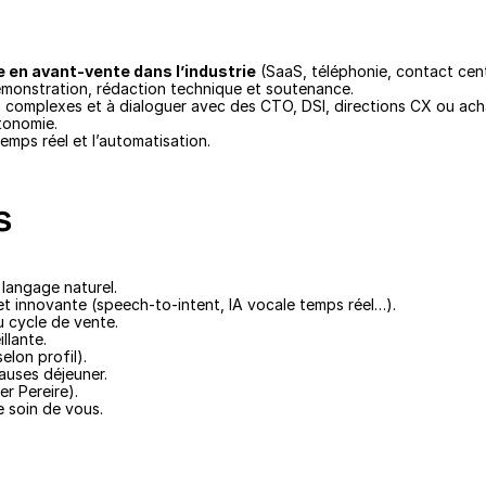
 en avant-vente dans l’industrie
 (SaaS, téléphonie, contact cente
émonstration, rédaction technique et soutenance.
ts complexes et à dialoguer avec des CTO, DSI, directions CX ou ach
utonomie.
temps réel et l’automatisation.
s
n langage naturel.
et innovante (speech-to-intent, IA vocale temps réel…).
u cycle de vente.
llante.
elon profil).
auses déjeuner.
er Pereire).
 soin de vous.