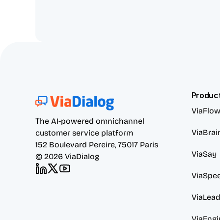
Produc
ViaFlo
The AI-powered omnichannel 
ViaBrai
customer service platform
152 Boulevard Pereire, 75017 Paris
ViaSay
© 2026 ViaDialog
ViaSpe
ViaLea
ViaEngi