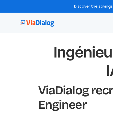
Discover the savings
Ingénieu
I
ViaDialog recr
Engineer