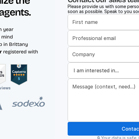
ze the 
Please provide us with some person
agents.
soon as possible. Speak to you so
 year
f mind
b in Brittany
r
 registered with 
views
Contac
🔒 Your data is safe