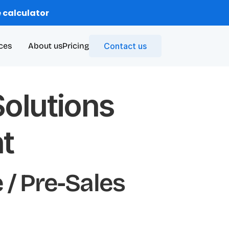
 calculator
ces
About us
Pricing
Contact us
olutions 
nt
/ Pre-Sales 