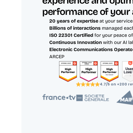
experience and optimi
performance of your 
20 years of expertise
 at your service
Billions of interactions 
managed each
ISO 22301 Certified 
for your peace o
Continuous Innovation
 with our AI la
Electronic Communications Operato
ARCEP
4.7/5 on +200 re