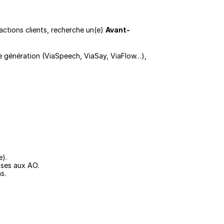
actions clients, recherche un(e) 
Avant-
le génération (ViaSpeech, ViaSay, ViaFlow…), 
e).
nses aux AO.
s.