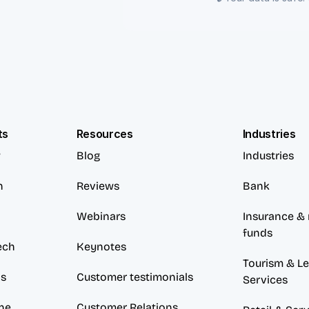
ts
Resources
Industries
w
Blog
Industries
n
Reviews
Bank
Webinars
Insurance & 
funds
ech
Keynotes
Tourism & Lei
ds
Customer testimonials
Services
ne
Customer Relations 