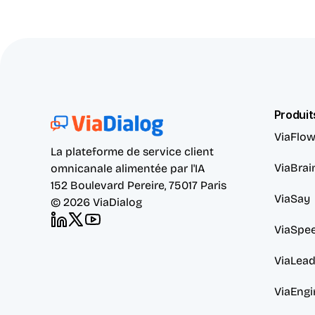
Produit
ViaFlo
La plateforme de service client 
ViaBrai
omnicanale alimentée par l'IA
152 Boulevard Pereire, 75017 Paris
ViaSay
© 2026 ViaDialog
ViaSpe
ViaLea
ViaEngi