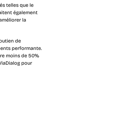
 telles que le 
aitent également 
méliorer la 
outien de 
ients performante. 
tre moins de 50% 
iaDialog pour 