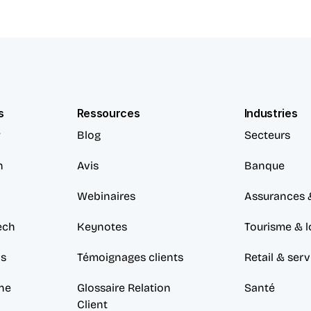
s
Ressources
Industries
w
Blog
Secteurs
n
Avis
Banque
Webinaires
Assurances 
ech
Keynotes
Tourisme & lo
ds
Témoignages clients
Retail & serv
ne
Glossaire Relation 
Santé
Client