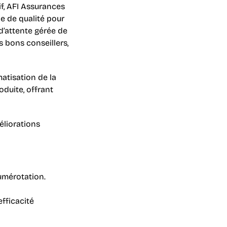
f, AFI Assurances 
 de qualité pour 
d’attente gérée de 
 bons conseillers, 
atisation de la 
duite, offrant 
liorations 
umérotation.
fficacité 