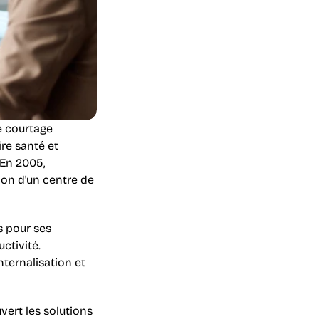
 courtage 
e santé et 
En 2005, 
on d'un centre de 
 pour ses 
tivité. 
nternalisation et 
ert les solutions 