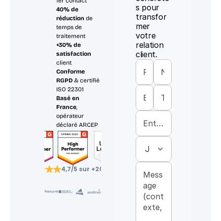
1er contact
s pour 
40% de 
transfor
réduction
 de 
mer 
temps de 
votre 
traitement
relation 
+30% de 
client.
satisfaction
client
Conforme 
RGPD
 & certifié 
ISO 22301
Basé en 
France
, 
opérateur 
déclaré ARCEP
4,7/5 sur +200 avis