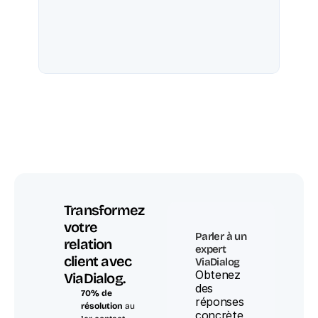
Transformez 
votre 
Parler à un 
relation 
expert 
client avec 
ViaDialog
Obtenez 
ViaDialog.
des 
70% de 
réponses 
résolution
 au 
concrète