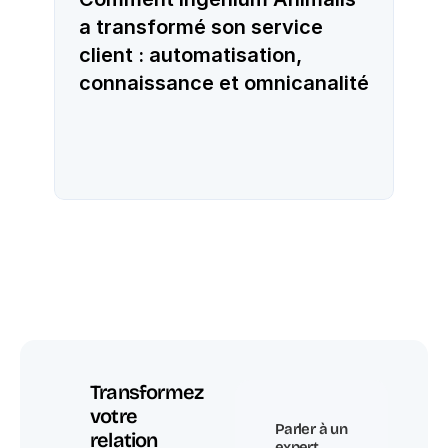
a transformé son service
client : automatisation,
connaissance et omnicanalité
Transformez 
votre 
Parler à un 
relation 
expert 