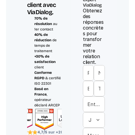
client avec 
ViaDialog
Obtenez 
ViaDialog.
des 
70% de 
réponses 
résolution
 au 
concrète
1er contact
s pour 
40% de 
transfor
réduction
 de 
mer 
temps de 
votre 
traitement
relation 
+30% de 
client.
satisfaction
client
Conforme 
RGPD
 & certifié 
ISO 22301
Basé en 
France
, 
opérateur 
déclaré ARCEP
4,7/5 sur +200 avis